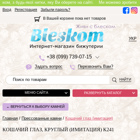
 з будь-якої нитки, яку Ви оберете на сайті.
Ми можемо зробити повноці
Вход
Регистрация
Забыли пароль?
В Вашей корзине пока нет товаров
УКР
+3
8 (0
9
9)
7
3
9-0
7-1
5
Задать вопрос
Перезвонить Вам?
НАЙТИ
МЕНЮ САЙТА
РАЗВЕРНУТЬ КАТАЛОГ
← ВЕРНУТЬСЯ К ВЫБОРУ КАМНЕЙ
Главная
/
Прессованные камни
/
Кошачий глаз (имитация)
КОШАЧИЙ ГЛАЗ, КРУГЛЫЙ (ИМИТАЦИЯ) К241