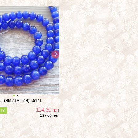
З (ИМИТАЦИЯ)
К5141
114.30
грн
НУ
127.00 грн