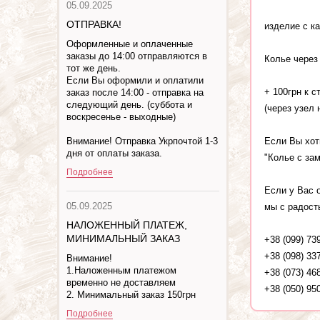
05.09.2025
ОТПРАВКА!
изделие с ка
Оформленные и оплаченные
заказы до 14:00 отправляются в
Колье через
тот же день.
Если Вы оформили и оплатили
+ 100грн к с
заказ после 14:00 - отправка на
следующий день. (суббота и
(через узел
воскресенье - выходные)
Если Вы хот
Внимание! Отправка Укрпочтой 1-3
дня от оплаты заказа.
"Колье с за
Подробнее
Если у Вас 
05.09.2025
мы с радост
НАЛОЖЕННЫЙ ПЛАТЕЖ,
МИНИМАЛЬНЫЙ ЗАКАЗ
+38 (099) 73
+38 (098) 33
Внимание!
1.Наложенным платежом
+38 (073) 46
временно не доставляем
+38 (050) 95
2. Минимальный заказ 150грн
Подробнее