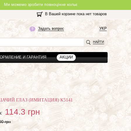
 зробити повноцінне кольє, із замочком, з будь-якої нитки, яку Ви
В Вашей корзине пока нет товаров
Задать вопрос
УКР
НАЙТИ
ОРМЛЕНИЕ И ГАРАНТИЯ
АКЦИИ
АЧИЙ ГЛАЗ (ИМИТАЦИЯ) К5141
114.3
грн
:
00 грн