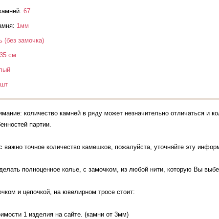
камней:
67
амня:
1мм
ь (без замочка)
35 см
лый
 шт
имание: количество камней в ряду может незначительно отличаться и ко
бенностей партии.
с важно точное количество камешков, пожалуйста, уточняйте эту инфо
елать полноценное колье, с замочком, из любой нити, которую Вы выбе
очком и цепочкой, на ювелирном тросе стоит:
оимости 1 изделия на сайте. (камни от 3мм)