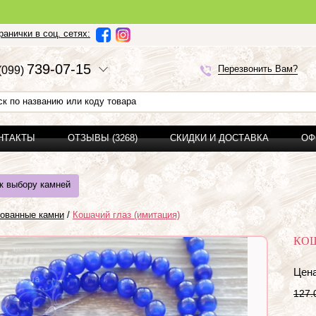
Ми можемо
анички в соц. сетях:
7
3
9-0
7-1
5
Перезвонить Вам?
(0
9
9)
ОНТАКТЫ
ОТЗЫВЫ (3268)
СКИДКИ И ДОСТАВКА
ОФ
к выбору камней
ованные камни
/
Кошачий глаз (имитация)
КОШ
Цена
127.