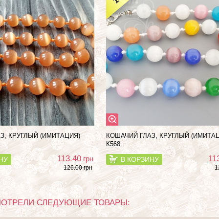
З, КРУГЛЫЙ (ИМИТАЦИЯ)
КОШАЧИЙ ГЛАЗ, КРУГЛЫЙ (ИМИТА
К568
113.40
11
грн
НУ
В КОРЗИНУ
126.00 грн
1
МОТРЕЛИ СЛЕДУЮЩИЕ ТОВАРЫ: