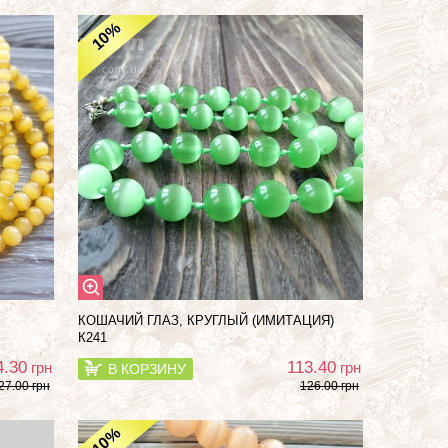
%
10
КОШАЧИЙ ГЛАЗ, КРУГЛЫЙ (ИМИТАЦИЯ)
К241
4.30
113.40
грн
грн
В КОРЗИНУ
27.00 грн
126.00 грн
%
10