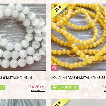
%
10
З (ИМИТАЦИЯ) К5146
КОШАЧИЙ ГЛАЗ (ИМИТАЦИЯ) К5155
114.30
11
грн
НУ
В КОРЗИНУ
127.00 грн
1
%
10