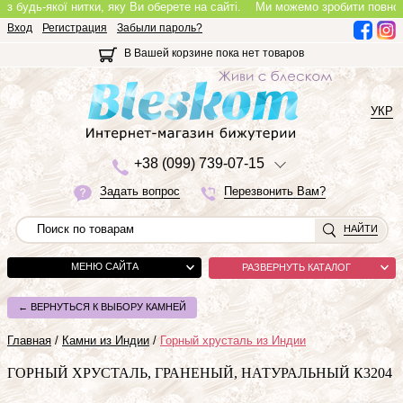
дь-якої нитки, яку Ви оберете на сайті.
Ми можемо зробити повноцінне ко
Вход
Регистрация
Забыли пароль?
В Вашей корзине пока нет товаров
УКР
+3
8 (0
9
9)
7
3
9-0
7-1
5
Задать вопрос
Перезвонить Вам?
НАЙТИ
МЕНЮ САЙТА
РАЗВЕРНУТЬ КАТАЛОГ
← ВЕРНУТЬСЯ К ВЫБОРУ КАМНЕЙ
Главная
/
Камни из Индии
/
Горный хрусталь из Индии
ГОРНЫЙ ХРУСТАЛЬ, ГРАНЕНЫЙ, НАТУРАЛЬНЫЙ К3204