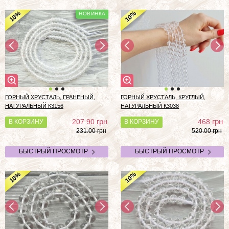
%
%
10
10
ГОРНЫЙ ХРУСТАЛЬ, ГРАНЕНЫЙ,
ГОРНЫЙ ХРУСТАЛЬ, КРУГЛЫЙ,
НАТУРАЛЬНЫЙ К3156
НАТУРАЛЬНЫЙ К3038
грн
грн
207.90
468
В КОРЗИНУ
В КОРЗИНУ
231.00 грн
520.00 грн
БЫСТРЫЙ ПРОСМОТР
БЫСТРЫЙ ПРОСМОТР
%
%
10
10