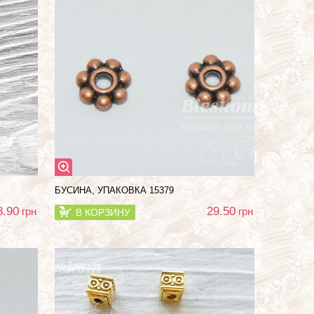
БУСИНА, УПАКОВКА 15379
8.90
29.50
грн
грн
В КОРЗИНУ