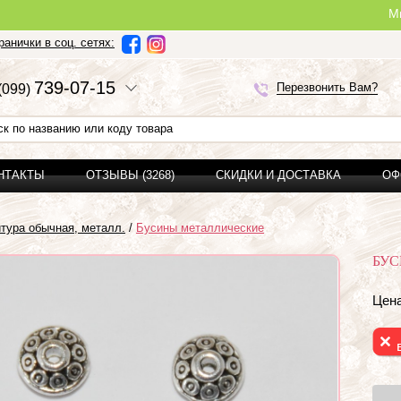
Ми можемо з
анички в соц. сетях:
7
3
9-0
7-1
5
Перезвонить Вам?
(0
9
9)
ОНТАКТЫ
ОТЗЫВЫ (3268)
СКИДКИ И ДОСТАВКА
ОФ
тура обычная, металл.
/
Бусины металлические
БУС
Цена