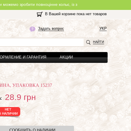
робити повноцінне кольє, із замочком, з будь-якої нитки, яку Ви 
В Вашей корзине пока нет товаров
Задать вопрос
УКР
НАЙТИ
ОРМЛЕНИЕ И ГАРАНТИЯ
АКЦИИ
ИНА, УПАКОВКА 15237
28.9
грн
:
СООБЩИТЬ О НАЛИЧИИ