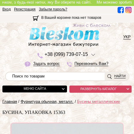
м, з будь-якої нитки, яку Ви оберете на сайті.
Ми можемо зробити повно
Вход
Регистрация
Забыли пароль?
В Вашей корзине пока нет товаров
УКР
+3
8 (0
9
9)
7
3
9-0
7-1
5
Задать вопрос
Перезвонить Вам?
НАЙТИ
МЕНЮ САЙТА
РАЗВЕРНУТЬ КАТАЛОГ
Главная
/
Фурнитура обычная, металл.
/
Бусины металлические
БУСИНА, УПАКОВКА 15363