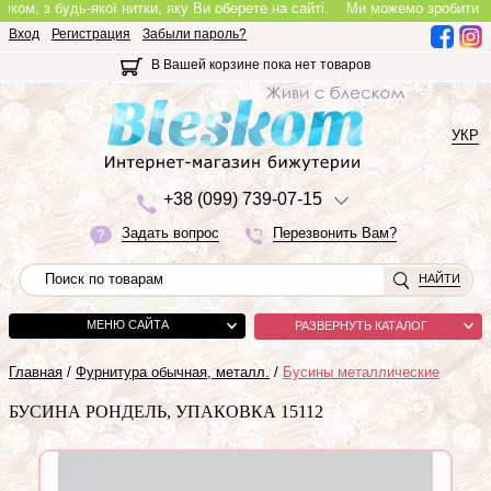
, з будь-якої нитки, яку Ви оберете на сайті.
Ми можемо зробити повноц
Вход
Регистрация
Забыли пароль?
В Вашей корзине пока нет товаров
УКР
+3
8 (0
9
9)
7
3
9-0
7-1
5
Задать вопрос
Перезвонить Вам?
НАЙТИ
МЕНЮ САЙТА
РАЗВЕРНУТЬ КАТАЛОГ
Главная
/
Фурнитура обычная, металл.
/
Бусины металлические
БУСИНА РОНДЕЛЬ, УПАКОВКА 15112