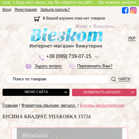
, з будь-якої нитки, яку Ви оберете на сайті.
Ми можемо зробити повноц
Вход
Регистрация
Забыли пароль?
В Вашей корзине пока нет товаров
УКР
+3
8 (0
9
9)
7
3
9-0
7-1
5
Задать вопрос
Перезвонить Вам?
НАЙТИ
МЕНЮ САЙТА
РАЗВЕРНУТЬ КАТАЛОГ
Главная
/
Фурнитура обычная, металл.
/
Бусины металлические
БУСИНА КВАДРАТ, УПАКОВКА 15724