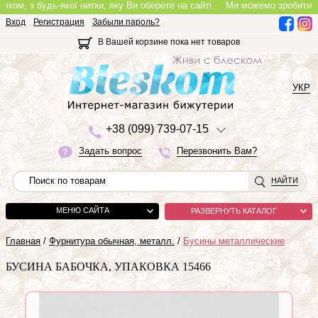
, з будь-якої нитки, яку Ви оберете на сайті.
Ми можемо зробити повноц
Вход
Регистрация
Забыли пароль?
В Вашей корзине пока нет товаров
УКР
+3
8 (0
9
9)
7
3
9-0
7-1
5
Задать вопрос
Перезвонить Вам?
НАЙТИ
МЕНЮ САЙТА
РАЗВЕРНУТЬ КАТАЛОГ
Главная
/
Фурнитура обычная, металл.
/
Бусины металлические
БУСИНА БАБОЧКА, УПАКОВКА 15466