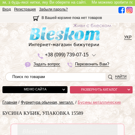
з будь-якої нитки, яку Ви оберете на сайті.
Ми можемо зробити повноцін
Вход
Регистрация
Забыли пароль?
В Вашей корзине пока нет товаров
УКР
+3
8 (0
9
9)
7
3
9-0
7-1
5
Задать вопрос
Перезвонить Вам?
НАЙТИ
МЕНЮ САЙТА
РАЗВЕРНУТЬ КАТАЛОГ
Главная
/
Фурнитура обычная, металл.
/
Бусины металлические
БУСИНА КУБИК, УПАКОВКА 15589