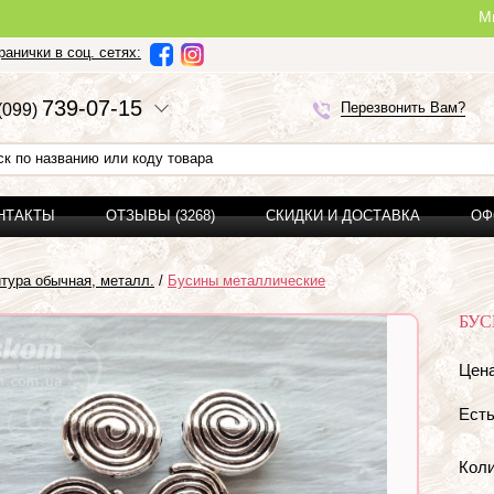
Ми можемо з
анички в соц. сетях:
7
3
9-0
7-1
5
Перезвонить Вам?
(0
9
9)
ОНТАКТЫ
ОТЗЫВЫ (3268)
СКИДКИ И ДОСТАВКА
ОФ
тура обычная, металл.
/
Бусины металлические
БУС
Цена
Есть
Коли