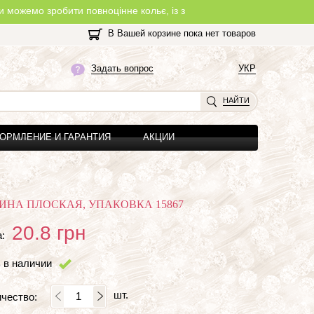
робити повноцінне кольє, із замочком, з будь-якої нитки, яку Ви о
В Вашей корзине пока нет товаров
Задать вопрос
УКР
НАЙТИ
ОРМЛЕНИЕ И ГАРАНТИЯ
АКЦИИ
ИНА ПЛОСКАЯ, УПАКОВКА 15867
20.8
грн
:
 в наличии
шт.
чество: