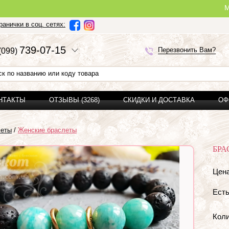
Ми можемо 
анички в соц. сетях:
7
3
9-0
7-1
5
Перезвонить Вам?
(0
9
9)
ОНТАКТЫ
ОТЗЫВЫ (3268)
СКИДКИ И ДОСТАВКА
ОФ
леты
/
Женские браслеты
БРА
Цена
Есть
Коли