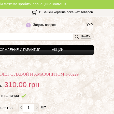
зробити повноцінне кольє, із замочком, з будь-якої нитки, яку Ви 
В Вашей корзине пока нет товаров
Задать вопрос
УКР
НАЙТИ
ОРМЛЕНИЕ И ГАРАНТИЯ
АКЦИИ
СЛЕТ С ЛАВОЙ И АМАЗОНИТОМ 1-00229
310.00
грн
:
 в наличии
шт.
чество: