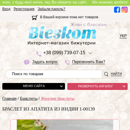
 з будь-якої нитки, яку Ви оберете на сайті.
Ми можемо зробити повноці
Вход
Регистрация
Забыли пароль?
В Вашей корзине пока нет товаров
УКР
+3
8 (0
9
9)
7
3
9-0
7-1
5
Задать вопрос
Перезвонить Вам?
НАЙТИ
МЕНЮ САЙТА
РАЗВЕРНУТЬ КАТАЛОГ
Главная
/
Браслеты
/
Женские браслеты
БРАСЛЕТ ИЗ АПАТИТА ИЗ ИНДИИ 1-00139