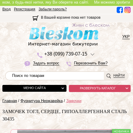
 з будь-якої нитки, яку Ви оберете на сайті.
Ми можемо зробити повноці
Вход
Регистрация
Забыли пароль?
В Вашей корзине пока нет товаров
УКР
+3
8 (0
9
9)
7
3
9-0
7-1
5
Задать вопрос
Перезвонить Вам?
НАЙТИ
МЕНЮ САЙТА
РАЗВЕРНУТЬ КАТАЛОГ
Главная
/
Фурнитура Нержавейка
/
Замочки
ЗАМОЧЕК ТОГЛ, СЕРДЦЕ, ГИПОАЛЛЕРГЕННАЯ СТАЛЬ
30435