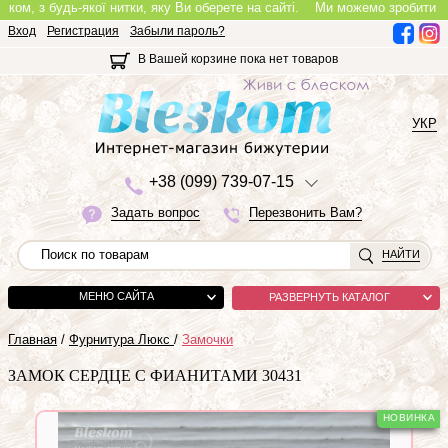
, з будь-якої нитки, яку Ви оберете на сайті.
Ми можемо зробити повноці
Вход
Регистрация
Забыли пароль?
В Вашей корзине пока нет товаров
УКР
+3
8 (0
9
9)
7
3
9-0
7-1
5
Задать вопрос
Перезвонить Вам?
НАЙТИ
МЕНЮ САЙТА
РАЗВЕРНУТЬ КАТАЛОГ
Главная
/
Фурнитура Люкс
/
Замочки
ЗАМОК СЕРДЦЕ С ФИАНИТАМИ 30431