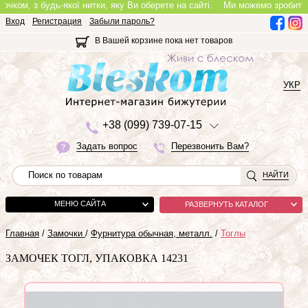
ом, з будь-якої нитки, яку Ви оберете на сайті.
Ми можемо зробити повно
Вход
Регистрация
Забыли пароль?
В Вашей корзине пока нет товаров
УКР
+3
8 (0
9
9)
7
3
9-0
7-1
5
Задать вопрос
Перезвонить Вам?
НАЙТИ
МЕНЮ САЙТА
РАЗВЕРНУТЬ КАТАЛОГ
Главная
/
Замочки
/
Фурнитура обычная, металл.
/
Тоглы
ЗАМОЧЕК ТОГЛ, УПАКОВКА 14231