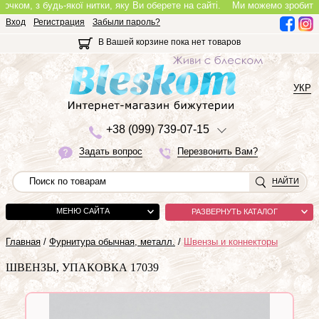
ом, з будь-якої нитки, яку Ви оберете на сайті.
Ми можемо зробити повно
Вход
Регистрация
Забыли пароль?
В Вашей корзине пока нет товаров
УКР
+3
8 (0
9
9)
7
3
9-0
7-1
5
Задать вопрос
Перезвонить Вам?
НАЙТИ
МЕНЮ САЙТА
РАЗВЕРНУТЬ КАТАЛОГ
Главная
/
Фурнитура обычная, металл.
/
Швензы и коннекторы
ШВЕНЗЫ, УПАКОВКА 17039