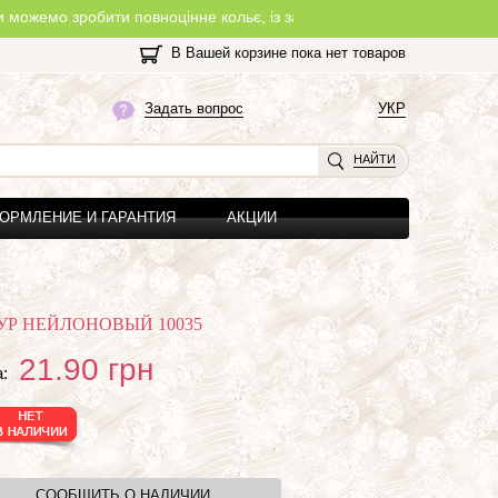
робити повноцінне кольє, із замочком, з будь-якої нитки, яку Ви о
В Вашей корзине пока нет товаров
Задать вопрос
УКР
НАЙТИ
ОРМЛЕНИЕ И ГАРАНТИЯ
АКЦИИ
Р НЕЙЛОНОВЫЙ 10035
21.90
грн
:
СООБЩИТЬ О НАЛИЧИИ