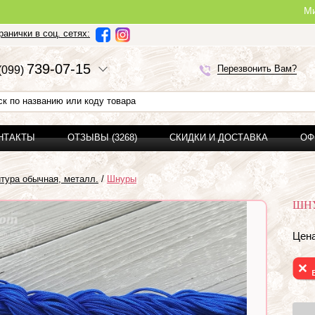
Ми можемо з
анички в соц. сетях:
7
3
9-0
7-1
5
Перезвонить Вам?
(0
9
9)
ОНТАКТЫ
ОТЗЫВЫ (3268)
СКИДКИ И ДОСТАВКА
ОФ
тура обычная, металл.
/
Шнуры
ШНУ
Цена