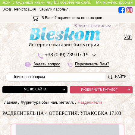
, з будь-якої нитки, яку Ви оберете на сайті.
Ми можемо зробити повноц
Вход
Регистрация
Забыли пароль?
В Вашей корзине пока нет товаров
УКР
+3
8 (0
9
9)
7
3
9-0
7-1
5
Задать вопрос
Перезвонить Вам?
НАЙТИ
МЕНЮ САЙТА
РАЗВЕРНУТЬ КАТАЛОГ
Главная
/
Фурнитура обычная, металл.
/
Разделители
РАЗДЕЛИТЕЛЬ НА 4 ОТВЕРСТИЯ, УПАКОВКА 17103