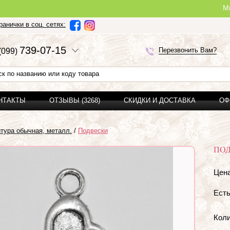
Ми можемо з
анички в соц. сетях:
7
3
9-0
7-1
5
Перезвонить Вам?
(0
9
9)
ОНТАКТЫ
ОТЗЫВЫ (3268)
СКИДКИ И ДОСТАВКА
ОФ
тура обычная, металл.
/
Подвески
ПОД
Цена
Есть
Коли