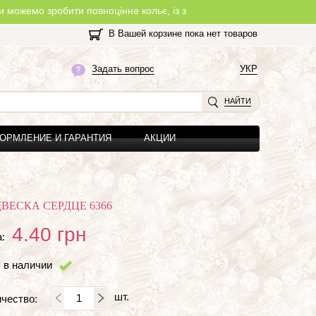
робити повноцінне кольє, із замочком, з будь-якої нитки, яку Ви 
В Вашей корзине пока нет товаров
Задать вопрос
УКР
НАЙТИ
ОРМЛЕНИЕ И ГАРАНТИЯ
АКЦИИ
ВЕСКА СЕРДЦЕ 6366
4.40
грн
:
 в наличии
шт.
чество: