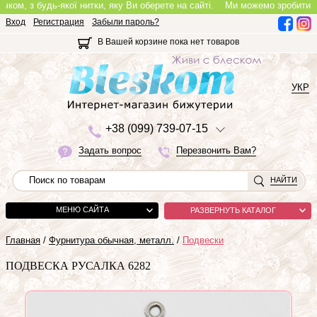
м, з будь-якої нитки, яку Ви оберете на сайті.
Ми можемо зробити повноц
Вход
Регистрация
Забыли пароль?
В Вашей корзине пока нет товаров
УКР
+3
8 (0
9
9)
7
3
9-0
7-1
5
Задать вопрос
Перезвонить Вам?
НАЙТИ
МЕНЮ САЙТА
РАЗВЕРНУТЬ КАТАЛОГ
Главная
/
Фурнитура обычная, металл.
/
Подвески
ПОДВЕСКА РУСАЛКА 6282