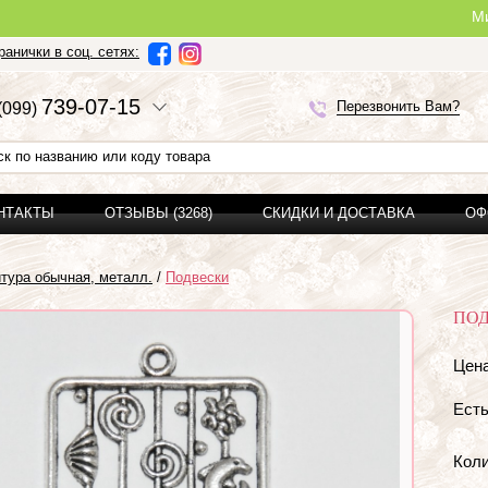
Ми можемо з
анички в соц. сетях:
7
3
9-0
7-1
5
Перезвонить Вам?
(0
9
9)
ОНТАКТЫ
ОТЗЫВЫ (3268)
СКИДКИ И ДОСТАВКА
ОФ
тура обычная, металл.
/
Подвески
ПОД
Цена
Есть
Коли