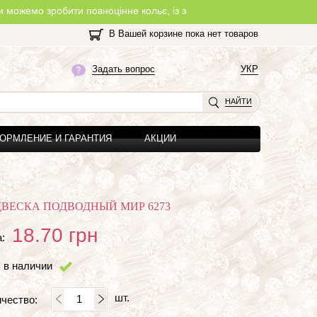
робити повноцінне кольє, із замочком, з будь-якої нитки, яку Ви о
В Вашей корзине пока нет товаров
Задать вопрос
УКР
НАЙТИ
ОРМЛЕНИЕ И ГАРАНТИЯ
АКЦИИ
ВЕСКА ПОДВОДНЫЙ МИР 6273
18.70
грн
:
 в наличии
шт.
чество: