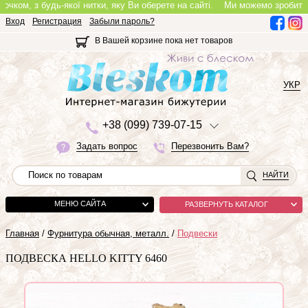
м, з будь-якої нитки, яку Ви оберете на сайті.
Ми можемо зробити повно
Вход
Регистрация
Забыли пароль?
В Вашей корзине пока нет товаров
УКР
+3
8 (0
9
9)
7
3
9-0
7-1
5
Задать вопрос
Перезвонить Вам?
НАЙТИ
МЕНЮ САЙТА
РАЗВЕРНУТЬ КАТАЛОГ
Главная
/
Фурнитура обычная, металл.
/
Подвески
ПОДВЕСКА HELLO KITTY 6460