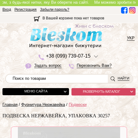
з будь-якої нитки, яку Ви оберете на сайті.
Ми можемо зробити повноцін
Вход
Регистрация
Забыли пароль?
В Вашей корзине пока нет товаров
УКР
+3
8 (0
9
9)
7
3
9-0
7-1
5
Задать вопрос
Перезвонить Вам?
НАЙТИ
МЕНЮ САЙТА
РАЗВЕРНУТЬ КАТАЛОГ
Главная
/
Фурнитура Нержавейка
/
Подвески
ПОДВЕСКА НЕРЖАВЕЙКА, УПАКОВКА 30257