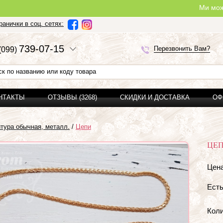
Ми можемо зробит
анички в соц. сетях:
7
3
9-0
7-1
5
Перезвонить Вам?
(0
9
9)
ОНТАКТЫ
ОТЗЫВЫ (3268)
СКИДКИ И ДОСТАВКА
ОФ
тура обычная, металл.
/
Цепи
ЦЕП
Цена
Есть
Коли