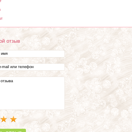
т
м
шт
ой отзыв