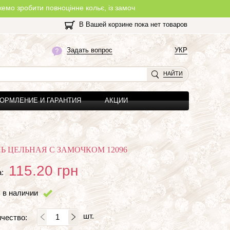
и повноцінне кольє, із замочком, з будь-якої нитки, яку Ви оберет
В Вашей корзине пока нет товаров
Задать вопрос
УКР
НАЙТИ
ОРМЛЕНИЕ И ГАРАНТИЯ
АКЦИИ
Ь ЦЕЛЬНАЯ С ЗАМОЧКОМ 12096
115.20
грн
:
 в наличии
шт.
чество: