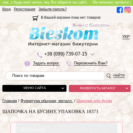
, з будь-якої нитки, яку Ви оберете на сайті.
Ми можемо зробити повноц
Вход
Регистрация
Забыли пароль?
В Вашей корзине пока нет товаров
УКР
+3
8 (0
9
9)
7
3
9-0
7-1
5
Задать вопрос
Перезвонить Вам?
НАЙТИ
МЕНЮ САЙТА
РАЗВЕРНУТЬ КАТАЛОГ
Главная
/
Фурнитура обычная, металл.
/
Шапочки для бусин
ШАПОЧКА НА БУСИНУ, УПАКОВКА 18373