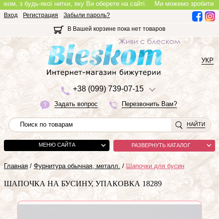
, з будь-якої нитки, яку Ви оберете на сайті.
Ми можемо зробити повноці
Вход
Регистрация
Забыли пароль?
В Вашей корзине пока нет товаров
УКР
+3
8 (0
9
9)
7
3
9-0
7-1
5
Задать вопрос
Перезвонить Вам?
НАЙТИ
МЕНЮ САЙТА
РАЗВЕРНУТЬ КАТАЛОГ
Главная
/
Фурнитура обычная, металл.
/
Шапочки для бусин
ШАПОЧКА НА БУСИНУ, УПАКОВКА 18289