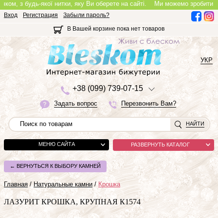
 з будь-якої нитки, яку Ви оберете на сайті.
Ми можемо зробити повноці
Вход
Регистрация
Забыли пароль?
В Вашей корзине пока нет товаров
УКР
+3
8 (0
9
9)
7
3
9-0
7-1
5
Задать вопрос
Перезвонить Вам?
НАЙТИ
МЕНЮ САЙТА
РАЗВЕРНУТЬ КАТАЛОГ
← ВЕРНУТЬСЯ К ВЫБОРУ КАМНЕЙ
Главная
/
Натуральные камни
/
Крошка
ЛАЗУРИТ КРОШКА, КРУПНАЯ К1574