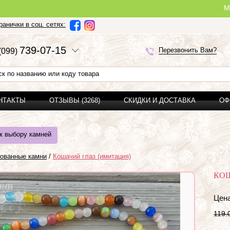
Ми можемо зро
анички в соц. сетях:
7
3
9-0
7-1
5
Перезвонить Вам?
(0
9
9)
ОНТАКТЫ
ОТЗЫВЫ (3268)
СКИДКИ И ДОСТАВКА
ОФ
к выбору камней
ованные камни
/
Кошачий глаз (имитация)
КОШ
Цена
119.