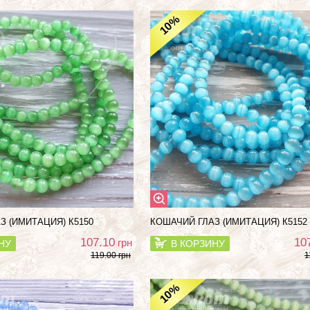
%
10
З (ИМИТАЦИЯ) К5150
КОШАЧИЙ ГЛАЗ (ИМИТАЦИЯ) К5152
107.10
10
грн
НУ
В КОРЗИНУ
119.00 грн
1
%
10