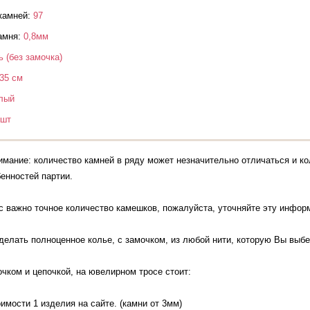
камней:
97
амня:
0,8мм
ь (без замочка)
35 см
лый
 шт
имание: количество камней в ряду может незначительно отличаться и ко
бенностей партии.
с важно точное количество камешков, пожалуйста, уточняйте эту инфо
елать полноценное колье, с замочком, из любой нити, которую Вы выбе
очком и цепочкой, на ювелирном тросе стоит:
оимости 1 изделия на сайте. (камни от 3мм)