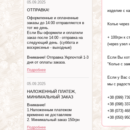
05.09.2025
ОТПРАВКА!
изделие с ка
Оформленные и оплаченные
заказы до 14:00 отправляются в
Колье через
тот же день.
Если Вы оформили и оплатили
+ 100грн к с
заказ после 14:00 - отправка на
следующий день. (суббота и
(через узел
воскресенье - выходные)
Если Вы хот
Внимание! Отправка Укрпочтой 1-3
дня от оплаты заказа.
"Колье с за
Подробнее
Если у Вас 
05.09.2025
мы с радост
НАЛОЖЕННЫЙ ПЛАТЕЖ,
МИНИМАЛЬНЫЙ ЗАКАЗ
+38 (099) 73
+38 (098) 33
Внимание!
1.Наложенным платежом
+38 (073) 46
временно не доставляем
+38 (050) 95
2. Минимальный заказ 150грн
Подробнее