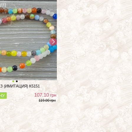
З (ИМИТАЦИЯ)
К5151
107.10
грн
НУ
119.00 грн