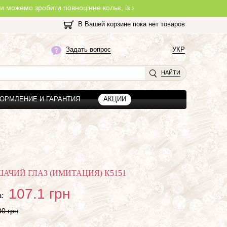
бити повноцінне кольє, із замочком, з будь-якої нитки, яку Ви об
В Вашей корзине пока нет товаров
Задать вопрос
УКР
НАЙТИ
ОРМЛЕНИЕ И ГАРАНТИЯ
АКЦИИ
АЧИЙ ГЛАЗ (ИМИТАЦИЯ) К5151
107.1
грн
:
00 грн