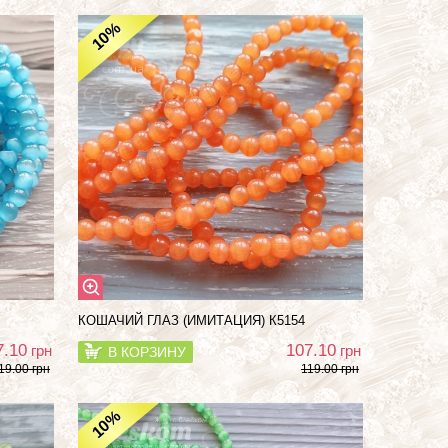
%
10
КОШАЧИЙ ГЛАЗ (ИМИТАЦИЯ) К5154
7.10
107.10
грн
грн
В КОРЗИНУ
19.00 грн
119.00 грн
%
10