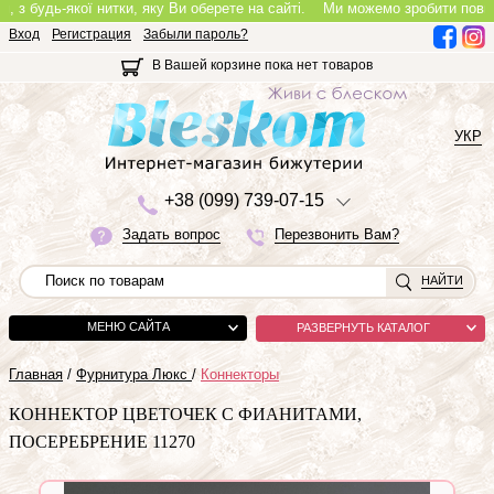
будь-якої нитки, яку Ви оберете на сайті.
Ми можемо зробити повноцінне
Вход
Регистрация
Забыли пароль?
В Вашей корзине пока нет товаров
УКР
+3
8 (0
9
9)
7
3
9-0
7-1
5
Задать вопрос
Перезвонить Вам?
НАЙТИ
МЕНЮ САЙТА
РАЗВЕРНУТЬ КАТАЛОГ
Главная
/
Фурнитура Люкс
/
Коннекторы
КОННЕКТОР ЦВЕТОЧЕК С ФИАНИТАМИ,
ПОСЕРЕБРЕНИЕ 11270