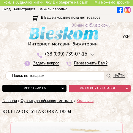
, з будь-якої нитки, яку Ви оберете на сайті.
Ми можемо зробити повноц
Вход
Регистрация
Забыли пароль?
В Вашей корзине пока нет товаров
УКР
+3
8 (0
9
9)
7
3
9-0
7-1
5
Задать вопрос
Перезвонить Вам?
НАЙТИ
МЕНЮ САЙТА
РАЗВЕРНУТЬ КАТАЛОГ
Главная
/
Фурнитура обычная, металл.
/
Колпачки
КОЛПАЧОК, УПАКОВКА 18294