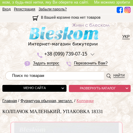
, з будь-якої нитки, яку Ви оберете на сайті.
Ми можемо зробити повноц
Вход
Регистрация
Забыли пароль?
В Вашей корзине пока нет товаров
УКР
+3
8 (0
9
9)
7
3
9-0
7-1
5
Задать вопрос
Перезвонить Вам?
НАЙТИ
МЕНЮ САЙТА
РАЗВЕРНУТЬ КАТАЛОГ
Главная
/
Фурнитура обычная, металл.
/
Колпачки
КОЛПАЧОК МАЛЕНЬКИЙ, УПАКОВКА 18331