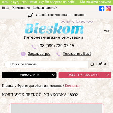
м, з будь-якої нитки, яку Ви оберете на сайті.
Ми можемо зробити повноц
Вход
Регистрация
Забыли пароль?
В Вашей корзине пока нет товаров
УКР
+3
8 (0
9
9)
7
3
9-0
7-1
5
Задать вопрос
Перезвонить Вам?
НАЙТИ
МЕНЮ САЙТА
РАЗВЕРНУТЬ КАТАЛОГ
Главная
/
Фурнитура обычная, металл.
/
Колпачки
КОЛПАЧОК ЛЕГКИЙ, УПАКОВКА 18092