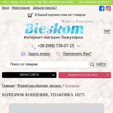
, з будь-якої нитки, яку Ви оберете на сайті.
Ми можемо зробити повноці
Вход
Регистрация
Забыли пароль?
В Вашей корзине пока нет товаров
УКР
+3
8 (0
9
9)
7
3
9-0
7-1
5
Задать вопрос
Перезвонить Вам?
НАЙТИ
МЕНЮ САЙТА
РАЗВЕРНУТЬ КАТАЛОГ
Главная
/
Фурнитура обычная, металл.
/
Колпачки
КОЛПАЧОК КОНЦЕВИК, УПАКОВКА 18275