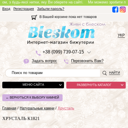
з будь-якої нитки, яку Ви оберете на сайті.
Ми можемо зробити повноцінн
Вход
Регистрация
Забыли пароль?
В Вашей корзине пока нет товаров
УКР
+3
8 (0
9
9)
7
3
9-0
7-1
5
Задать вопрос
Перезвонить Вам?
НАЙТИ
МЕНЮ САЙТА
РАЗВЕРНУТЬ КАТАЛОГ
← ВЕРНУТЬСЯ К ВЫБОРУ КАМНЕЙ
Главная
/
Натуральные камни
/
Хрусталь
ХРУСТАЛЬ К1821