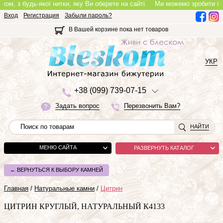
з будь-якої нитки, яку Ви оберете на сайті.
Ми можемо зробити повноцінн
Вход
Регистрация
Забыли пароль?
В Вашей корзине пока нет товаров
УКР
+3
8 (0
9
9)
7
3
9-0
7-1
5
Задать вопрос
Перезвонить Вам?
НАЙТИ
МЕНЮ САЙТА
РАЗВЕРНУТЬ КАТАЛОГ
← ВЕРНУТЬСЯ К ВЫБОРУ КАМНЕЙ
Главная
/
Натуральные камни
/
Цитрин
ЦИТРИН КРУГЛЫЙ, НАТУРАЛЬНЫЙ К4133