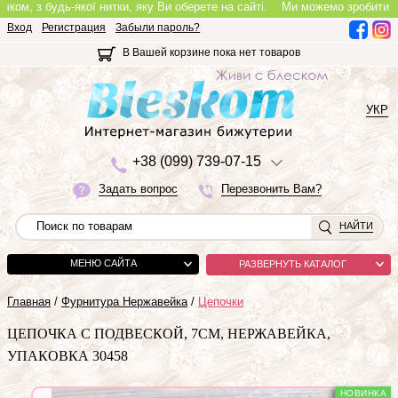
, з будь-якої нитки, яку Ви оберете на сайті.
Ми можемо зробити повноц
Вход
Регистрация
Забыли пароль?
В Вашей корзине пока нет товаров
УКР
+3
8 (0
9
9)
7
3
9-0
7-1
5
Задать вопрос
Перезвонить Вам?
НАЙТИ
МЕНЮ САЙТА
РАЗВЕРНУТЬ КАТАЛОГ
Главная
/
Фурнитура Нержавейка
/
Цепочки
ЦЕПОЧКА С ПОДВЕСКОЙ, 7СМ, НЕРЖАВЕЙКА,
УПАКОВКА 30458