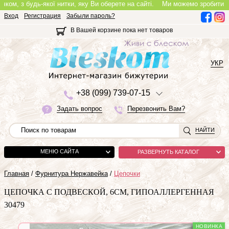
, з будь-якої нитки, яку Ви оберете на сайті.
Ми можемо зробити повноці
Вход
Регистрация
Забыли пароль?
В Вашей корзине пока нет товаров
УКР
+3
8 (0
9
9)
7
3
9-0
7-1
5
Задать вопрос
Перезвонить Вам?
НАЙТИ
МЕНЮ САЙТА
РАЗВЕРНУТЬ КАТАЛОГ
Главная
/
Фурнитура Нержавейка
/
Цепочки
ЦЕПОЧКА С ПОДВЕСКОЙ, 6СМ, ГИПОАЛЛЕРГЕННАЯ
30479