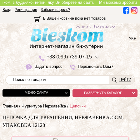
, з будь-якої нитки, яку Ви оберете на сайті.
Ми можемо зробити повноці
Вход
Регистрация
Забыли пароль?
В Вашей корзине пока нет товаров
УКР
+3
8 (0
9
9)
7
3
9-0
7-1
5
Задать вопрос
Перезвонить Вам?
НАЙТИ
МЕНЮ САЙТА
РАЗВЕРНУТЬ КАТАЛОГ
Главная
/
Фурнитура Нержавейка
/
Цепочки
ЦЕПОЧКА ДЛЯ УКРАШЕНИЙ, НЕРЖАВЕЙКА, 5СМ,
УПАКОВКА 12128