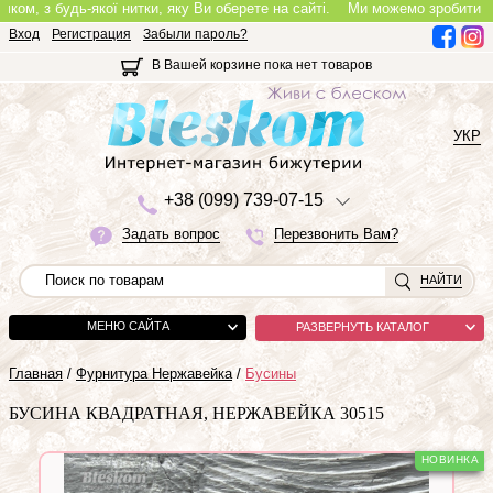
, з будь-якої нитки, яку Ви оберете на сайті.
Ми можемо зробити повноці
Вход
Регистрация
Забыли пароль?
В Вашей корзине пока нет товаров
УКР
+3
8 (0
9
9)
7
3
9-0
7-1
5
Задать вопрос
Перезвонить Вам?
НАЙТИ
МЕНЮ САЙТА
РАЗВЕРНУТЬ КАТАЛОГ
Главная
/
Фурнитура Нержавейка
/
Бусины
БУСИНА КВАДРАТНАЯ, НЕРЖАВЕЙКА 30515