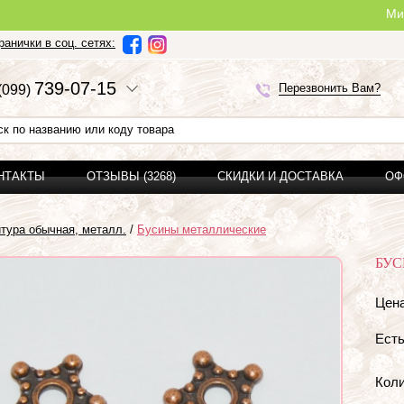
Ми можемо з
анички в соц. сетях:
7
3
9-0
7-1
5
Перезвонить Вам?
(0
9
9)
ОНТАКТЫ
ОТЗЫВЫ (3268)
СКИДКИ И ДОСТАВКА
ОФ
тура обычная, металл.
/
Бусины металлические
БУС
Цена
Есть
Коли