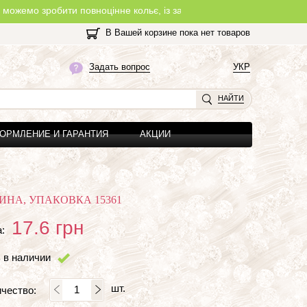
робити повноцінне кольє, із замочком, з будь-якої нитки, яку Ви о
В Вашей корзине пока нет товаров
Задать вопрос
УКР
НАЙТИ
ОРМЛЕНИЕ И ГАРАНТИЯ
АКЦИИ
ИНА, УПАКОВКА 15361
17.6
грн
:
 в наличии
шт.
чество: