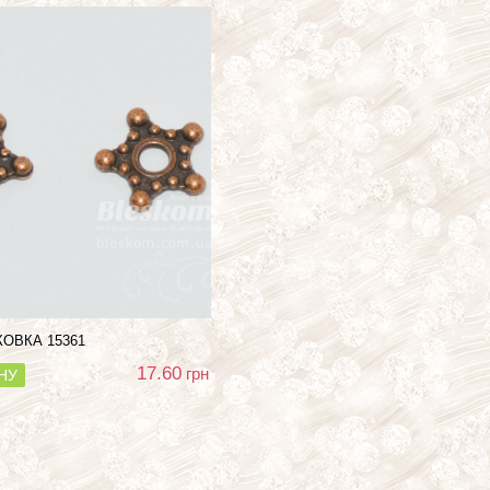
АКОВКА
15361
17.60
грн
НУ