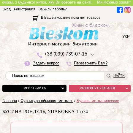
ом, з будь-якої нитки, яку Ви оберете на сайті.
Ми можемо зробити повн
Вход
Регистрация
Забыли пароль?
В Вашей корзине пока нет товаров
УКР
+3
8 (0
9
9)
7
3
9-0
7-1
5
Задать вопрос
Перезвонить Вам?
НАЙТИ
МЕНЮ САЙТА
РАЗВЕРНУТЬ КАТАЛОГ
Главная
/
Фурнитура обычная, металл.
/
Бусины металлические
БУСИНА РОНДЕЛЬ, УПАКОВКА 15574