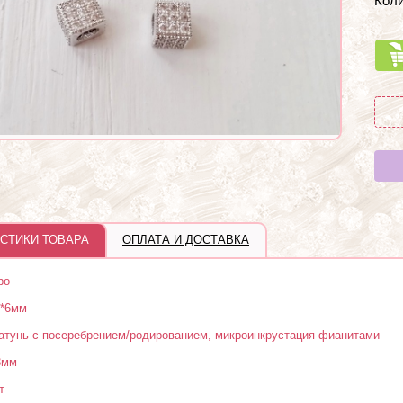
Коли
СТИКИ ТОВАРА
ОПЛАТА И ДОСТАВКА
ро
*6мм
атунь с посеребрением/родированием, микроинкрустация фианитами
3мм
т