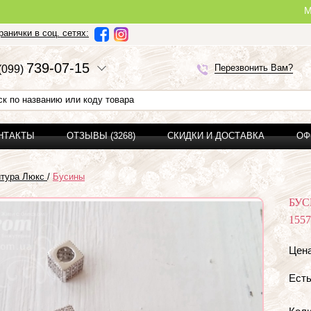
Ми можемо 
анички в соц. сетях:
7
3
9-0
7-1
5
Перезвонить Вам?
(0
9
9)
ОНТАКТЫ
ОТЗЫВЫ (3268)
СКИДКИ И ДОСТАВКА
ОФ
итура Люкс
/
Бусины
БУС
1557
Цена
Есть