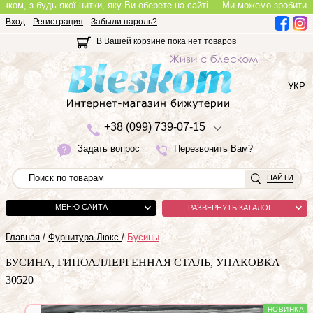
 з будь-якої нитки, яку Ви оберете на сайті.
Ми можемо зробити повноці
Вход
Регистрация
Забыли пароль?
В Вашей корзине пока нет товаров
УКР
+3
8 (0
9
9)
7
3
9-0
7-1
5
Задать вопрос
Перезвонить Вам?
НАЙТИ
МЕНЮ САЙТА
РАЗВЕРНУТЬ КАТАЛОГ
Главная
/
Фурнитура Люкс
/
Бусины
БУСИНА, ГИПОАЛЛЕРГЕННАЯ СТАЛЬ, УПАКОВКА
30520