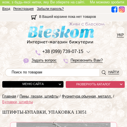
, з будь-якої нитки, яку Ви оберете на сайті.
Ми можемо зробити повноц
Вход
Регистрация
Забыли пароль?
В Вашей корзине пока нет товаров
УКР
+3
8 (0
9
9)
7
3
9-0
7-1
5
Задать вопрос
Перезвонить Вам?
НАЙТИ
МЕНЮ САЙТА
РАЗВЕРНУТЬ КАТАЛОГ
Главная
/
Пины, гвозди, штифты
/
Фурнитура обычная, металл.
/
Булавки, штифты
ШТИФТЫ-БУЛАВКИ, УПАКОВКА 13051