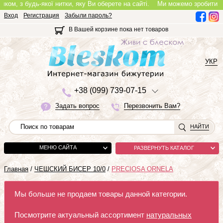
м, з будь-якої нитки, яку Ви оберете на сайті.
Ми можемо зробити повноц
Вход
Регистрация
Забыли пароль?
В Вашей корзине пока нет товаров
УКР
+3
8 (0
9
9)
7
3
9-0
7-1
5
Задать вопрос
Перезвонить Вам?
НАЙТИ
МЕНЮ САЙТА
РАЗВЕРНУТЬ КАТАЛОГ
Главная
/
ЧЕШСКИЙ БИСЕР 10/0
/
PRECIOSA ORNELA
Мы больше не продаем товары данной категории.
Посмотрите актуальный ассортимент
натуральных