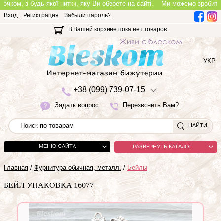
ом, з будь-якої нитки, яку Ви оберете на сайті.
Ми можемо зробити повн
Вход
Регистрация
Забыли пароль?
В Вашей корзине пока нет товаров
УКР
+3
8 (0
9
9)
7
3
9-0
7-1
5
Задать вопрос
Перезвонить Вам?
НАЙТИ
МЕНЮ САЙТА
РАЗВЕРНУТЬ КАТАЛОГ
Главная
/
Фурнитура обычная, металл.
/
Бейлы
БЕЙЛ УПАКОВКА 16077