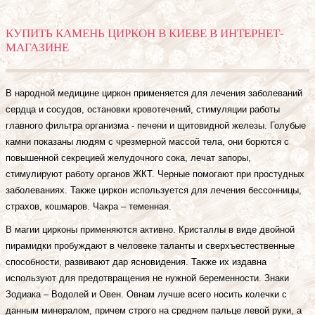
КУПИТЬ КАМЕНЬ ЦИРКОН В КИЕВЕ В ИНТЕРНЕТ-
МАГАЗИНЕ
В народной медицине циркон применяется для лечения заболеваний
сердца и сосудов, остановки кровотечений, стимуляции работы
главного фильтра организма - печени и щитовидной железы. Голубые
камни показаны людям с чрезмерной массой тела, они борются с
повышенной секрецией желудочного сока, лечат запоры,
стимулируют работу органов ЖКТ. Черные помогают при простудных
заболеваниях. Также циркон используется для лечения бессонницы,
страхов, кошмаров. Чакра – теменная.
В магии цирконы применяются активно. Кристаллы в виде двойной
пирамидки пробуждают в человеке таланты и сверхъестественные
способности, развивают дар ясновидения. Также их издавна
используют для предотвращения не нужной беременности. Знаки
Зодиака – Водолей и Овен. Овнам лучше всего носить колечки с
данным минералом, причем строго на среднем пальце левой руки, а