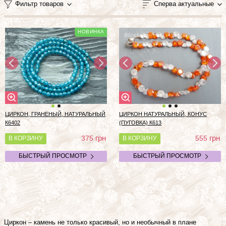
Фильтр товаров
Сперва актуальные
ЦИРКОН, ГРАНЕНЫЙ, НАТУРАЛЬНЫЙ
ЦИРКОН НАТУРАЛЬНЫЙ, КОНУС
К6402
(ПУГОВКА) К613
грн
грн
375
555
В КОРЗИНУ
В КОРЗИНУ
БЫСТРЫЙ ПРОСМОТР
БЫСТРЫЙ ПРОСМОТР
Циркон – камень не только красивый, но и необычный в плане