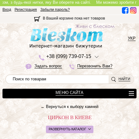
, з будь-якої нитки, яку Ви оберете на сайті.
Ми можемо зробити повноці
Вход
Регистрация
Забыли пароль?
В Вашей корзине пока нет товаров
УКР
+3
8 (0
9
9)
7
3
9-0
7-1
5
Задать вопрос
Перезвонить Вам?
НАЙТИ
МЕНЮ САЙТА
← Вернуться к выбору камней
ЦИРКОН В КИЕВЕ
РАЗВЕРНУТЬ КАТАЛОГ