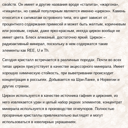
свойств. Он имеет и другие названия вроде «сталита», «жаргона»,
«гиацинта», но самый популярным является именно «циркон». Камень
относится к силикатам островного типа, его цвет зависит от
процентного содержания примесей и может быть желтым, коричневым
или розовым, серым, даже ярко-красным, иногда циркон вообще не
имеет цвета. Блеск алмазный, достаточно яркий. Циркон –
радиоактивный минерал, поскольку в нем содержатся такие
элементы как REE, U и Th.
Сегодня кристалл встречается в различных породах. Почти во всех
типах циркон присутствует в качестве акцессорного минерала. Имеет
хорошую химическую стойкость, при выветривании происходит
концентрация в россыпях. Добывается на Шри-Ланке, в Норвегии и
других странах.
Циркон используется в качестве источника гафния и циркония, из
него извлекается уран и целый набор редких элементов, концентрат
минерала используется в производстве огнеупоров. Полностью
прозрачные кристаллы привлекательно выглядят и могут
использоваться в ювелирных украшениях.