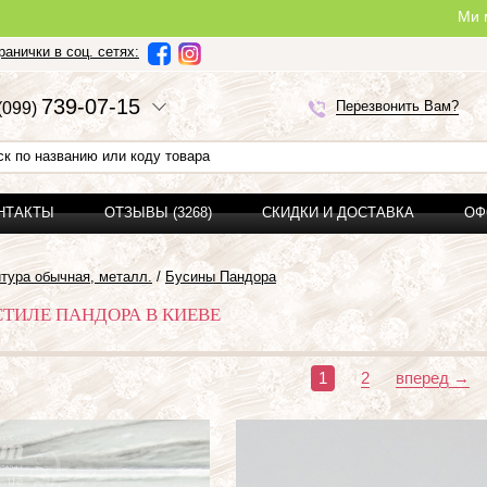
Ми можемо зробити п
анички в соц. сетях:
7
3
9-0
7-1
5
Перезвонить Вам?
(0
9
9)
ОНТАКТЫ
ОТЗЫВЫ (3268)
СКИДКИ И ДОСТАВКА
ОФ
тура обычная, металл.
/
Бусины Пандора
СТИЛЕ ПАНДОРА В КИЕВЕ
1
2
вперед →